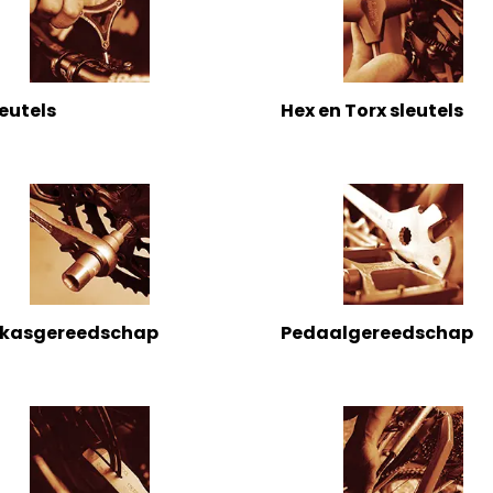
leutels
Hex en Torx sleutels
ukasgereedschap
Pedaalgereedschap