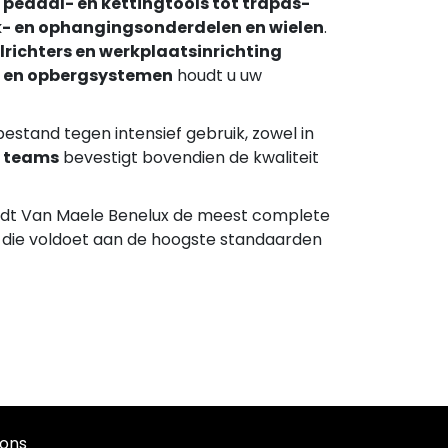
pedaal- en kettingtools tot trapas-
- en ophangingsonderdelen en wielen
.
lrichters en werkplaatsinrichting
 en opbergsystemen
houdt u uw
estand tegen intensief gebruik, zowel in
r teams
bevestigt bovendien de kwaliteit
 biedt Van Maele Benelux de meest complete
id die voldoet aan de hoogste standaarden
ons​