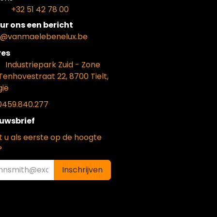
+32 51 42 78 00
ur ons een bericht
o@vanmaelebenelux.be
​es
​Industriepark Zui
d - Zone
Tenhovestraat 22, 8700 Tielt,
gië
0459.840.277
uwsbrief
t u als eerste op de hoogte
?
Inschrijven