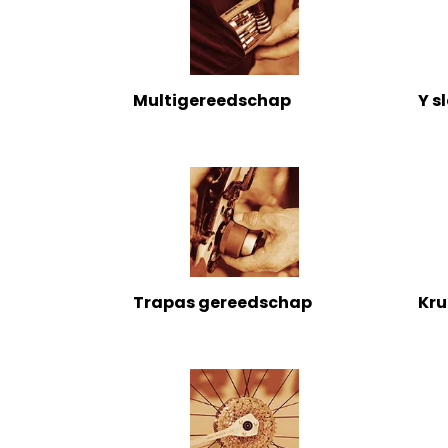
Multigereedschap
Y s
Trapas gereedschap
Kr