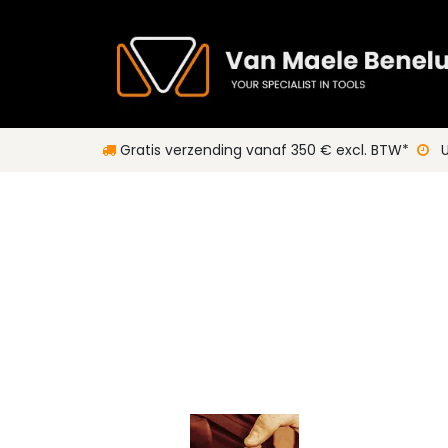
Overslaan naar inhoud
Gratis verzending vanaf 350 € excl. BTW*