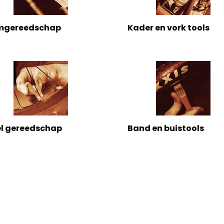
mgereedschap
Kader en vork tools
l gereedschap
Band en buistools