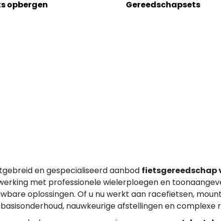
ts opbergen
Gereedschapsets
 uitgebreid en gespecialiseerd aanbod
fietsgereedschap v
werking met professionele wielerploegen en toonaangeve
bare oplossingen. Of u nu werkt aan racefietsen, mountai
or basisonderhoud, nauwkeurige afstellingen en complexe r