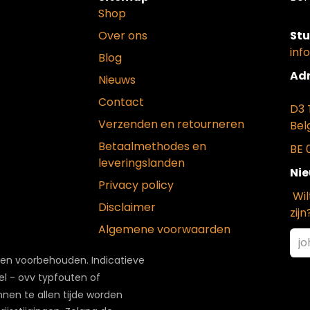
Shop
Over ons
Stu
inf
Blog
Adr
Nieuws
Contact
D3 
Verzenden en retourneren
Bel
Betaalmethodes en
BE 
leveringslanden
Nie
Privacy policy
Wil
Disclaimer
zijn
Algemene voorwaarden
ten voorbehouden. Indicatieve
el - ovv typfouten of
nnen te allen tijde worden