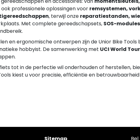
gereedschappen en accessoires: van
momentsleutels, 
u ook professionele oplossingen voor
remsystemen, vork
tigereedschappen
, terwijl onze
reparatiestanden, wie
erkplaats. Met complete gereedschapsets,
SOS-modules
andbereik.
en en ergonomische ontwerpen zijn de Unior Bike Tools b
 fanatieke hobbyist. De samenwerking met
UCI World Tou
appen.
 fiets tot in de perfectie wil onderhouden of herstellen,
ools kiest u voor precisie, efficiëntie en betrouwbaarhe
Sitemap
Bel 