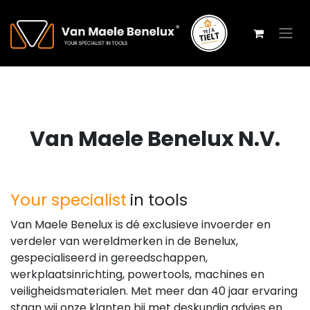
Overslaan naar inhoud
Van Maele Benelux N.V.
Your specialist
in tools
Van Maele Benelux is dé exclusieve invoerder en
verdeler van wereldmerken in de Benelux,
gespecialiseerd in gereedschappen,
werkplaatsinrichting, powertools, machines en
veiligheidsmaterialen. Met meer dan 40 jaar ervaring
staan wij onze klanten bij met deskundig advies en