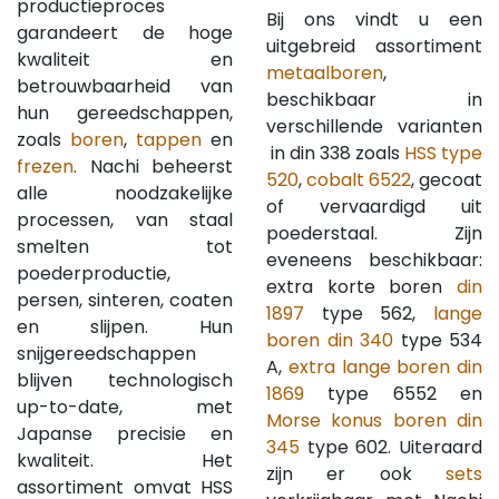
productieproces
Bij ons vindt u een
garandeert de hoge
uitgebreid assortiment
kwaliteit en
metaalboren
,
betrouwbaarheid van
beschikbaar in
hun gereedschappen,
verschillende varianten
zoals
boren
,
tappen
en
in din 338 zoals
HSS type
frezen
. Nachi beheerst
520
,
cobalt 6522
, gecoat
alle noodzakelijke
of vervaardigd uit
processen, van staal
poederstaal. Zijn
smelten tot
eveneens beschikbaar:
poederproductie,
extra korte boren
din
persen, sinteren, coaten
1897
type 562,
lange
en slijpen. Hun
boren din 340
type 534
snijgereedschappen
A,
extra lange boren din
blijven technologisch
1869
type 6552 en
up-to-date, met
Morse konus boren din
Japanse precisie en
345
type 602. Uiteraard
kwaliteit. Het
zijn er ook
sets
assortiment omvat HSS