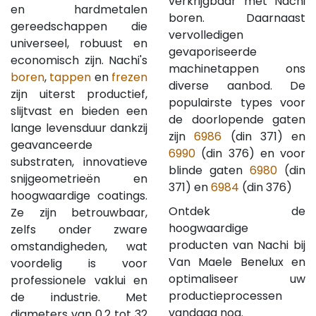
verkrijgbaar met Nachi
en hardmetalen
boren. Daarnaast
gereedschappen die
vervolledigen
universeel, robuust en
gevaporiseerde
economisch zijn. Nachi's
machinetappen ons
boren
,
tappen
en
frezen
diverse aanbod. De
zijn uiterst productief,
populairste types voor
slijtvast en bieden een
de doorlopende gaten
lange levensduur dankzij
zijn
6986
(din 371) en
geavanceerde
6990
(din 376) en voor
substraten, innovatieve
blinde gaten
6980
(din
snijgeometrieën en
371) en
6984
(din 376)
hoogwaardige coatings.
Ontdek de
Ze zijn betrouwbaar,
hoogwaardige
zelfs onder zware
producten van Nachi bij
omstandigheden, wat
Van Maele Benelux en
voordelig is voor
optimaliseer uw
professionele vaklui en
productieprocessen
de industrie. Met
vandaag nog.
diameters van 0,2 tot 32