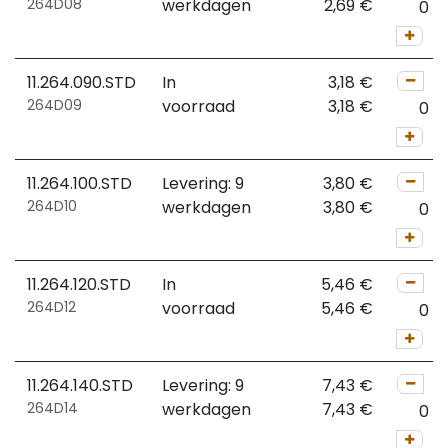
264D08
werkdagen
2,69
€
11.264.090.STD
In
3,18
€
264D09
voorraad
3,18
€
11.264.100.STD
Levering: 9
3,80
€
264D10
werkdagen
3,80
€
11.264.120.STD
In
5,46
€
264D12
voorraad
5,46
€
11.264.140.STD
Levering: 9
7,43
€
264D14
werkdagen
7,43
€