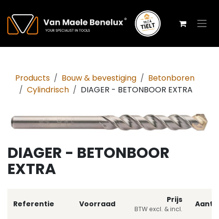
Overslaan naar inhoud
Products
Bouw & bevestiging
Betonboren
Cylindrisch
DIAGER - BETONBOOR EXTRA
DIAGER - BETONBOOR
EXTRA
Prijs
Referentie
Voorraad
Aanta
BTW excl. & incl.