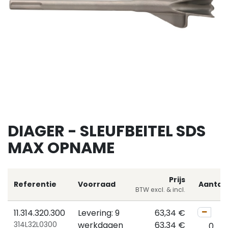
DIAGER - SLEUFBEITEL SDS
MAX OPNAME
Prijs
Referentie
Voorraad
Aantal
BTW excl. & incl.
11.314.320.300
Levering: 9
63,34
€
314L32L0300
werkdagen
63,34
€