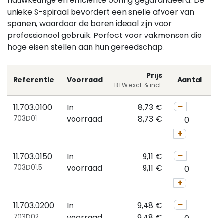
nauwkeurige en efficiënte boring gegarandeerd. De
unieke S-spiraal bevordert een snelle afvoer van
spanen, waardoor de boren ideaal zijn voor
professioneel gebruik. Perfect voor vakmensen die
hoge eisen stellen aan hun gereedschap.
Prijs
Referentie
Voorraad
Aantal
BTW excl. & incl.
11.703.0100
In
8,73
€
703D01
voorraad
8,73
€
11.703.0150
In
9,11
€
703D01.5
voorraad
9,11
€
11.703.0200
In
9,48
€
703D02
voorraad
9,48
€