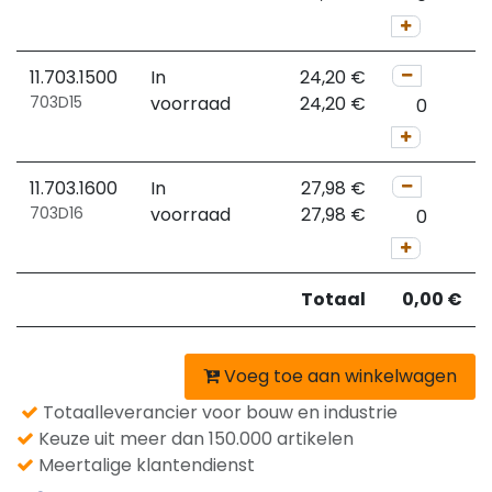
11.703.1500
In
24,20
€
703D15
voorraad
24,20
€
11.703.1600
In
27,98
€
703D16
voorraad
27,98
€
Totaal
0,00
€
Voeg toe aan winkelwagen
Totaalleverancier voor bouw en industrie
Keuze uit meer dan 150.000 artikelen
Meertalige klantendienst