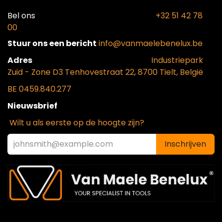
Bel ons​
+32 51 42 78
00
Stuur ons een bericht
info@vanmaelebenelux.be
Adr​es
​Industriepark
Zui
d - Zone D3 Tenhovestraat 22, 8700 Tielt, België
BE 0459.840.277
Nieuwsbrief
Wilt u als eerste op de hoogte zijn?
Inschrijven