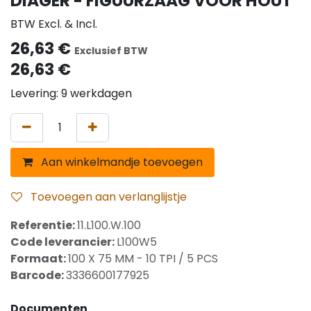
DIAGER - FIGUURZAAG VOOR HOUT
BTW Excl. & Incl.
26,63
€
Exclusief BTW
26,63
€
Levering: 9 werkdagen
Aan winkelmandje toevoegen
Toevoegen aan verlanglijstje
Referentie:
11.L100.W.100
Code leverancier:
L100W5
Formaat:
100 X 75 MM - 10 TPI / 5 PCS
Barcode:
3336600177925
Documenten