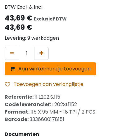
BTW Excl. & Incl.
43,69
€
Exclusief BTW
43,69
€
Levering: 9 werkdagen
Aan winkelmandje toevoegen
Toevoegen aan verlanglijstje
Referentie:
11.L202.S.115
Code leverancier:
L202SL1152
Formaat:
115 X 95 MM - 18 TPI / 2 PCS
Barcode:
3336600178151
Documenten