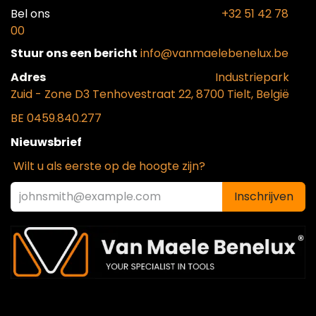
Bel ons​
+32 51 42 78
00
Stuur ons een bericht
info@vanmaelebenelux.be
Adr​es
​Industriepark
Zui
d - Zone D3 Tenhovestraat 22, 8700 Tielt, België
BE 0459.840.277
Nieuwsbrief
Wilt u als eerste op de hoogte zijn?
Inschrijven