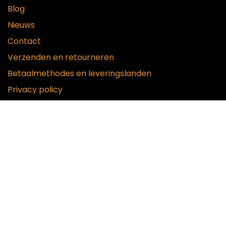
Blog
Nieuws
Contact
Verzenden en retourneren
Betaalmethodes en leveringslanden
Privacy policy
Disclaimer
Algemene voorwaarden
Bel ons​
+32 51 42 78
00
Stuur ons een bericht
info@vanmaelebenelux.be
Adr​es
​Industriepark
Zui
d - Zone D3 Tenhovestraat 22, 8700 Tielt, België