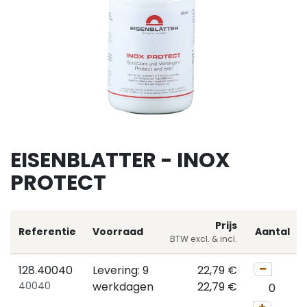
EISENBLATTER - INOX
PROTECT
Prijs
Referentie
Voorraad
Aantal
BTW excl. & incl.
128.40040
Levering: 9
22,79
€
40040
werkdagen
22,79
€