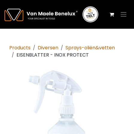
Overslaan naar inhoud
Products
Diversen
Sprays-oliën&vetten
EISENBLATTER - INOX PROTECT