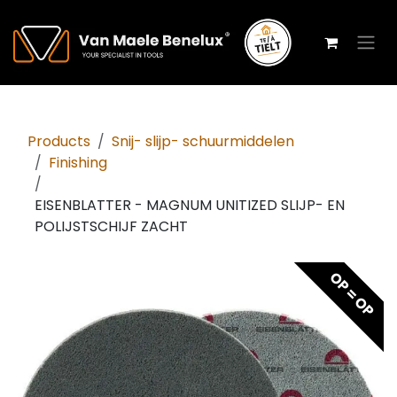
Overslaan naar inhoud
Products
Snij- slijp- schuurmiddelen
Finishing
EISENBLATTER - MAGNUM UNITIZED SLIJP- EN
POLIJSTSCHIJF ZACHT
OP = OP