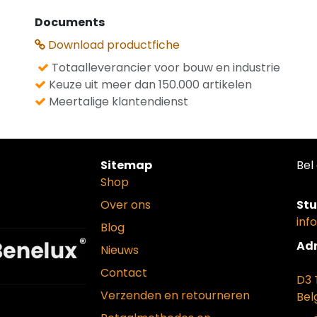
Documents
Download productfiche
Totaalleverancier voor bouw en industrie
Keuze uit meer dan 150.000 artikelen
Meertalige klantendienst
Sitemap
Bel 
Shop
Over ons
Stu
inf
Blog
Adr
Nieuws
Contact
D3 
Verzenden en retourneren
Bel