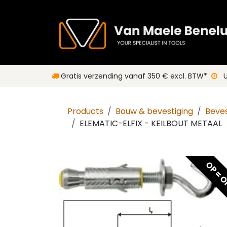
Overslaan naar inhoud
Gratis verzending vanaf 350 € excl. BTW*
Products
Bouw & bevestiging
Beves
ELEMATIC-ELFIX - KEILBOUT METAAL
OP = 