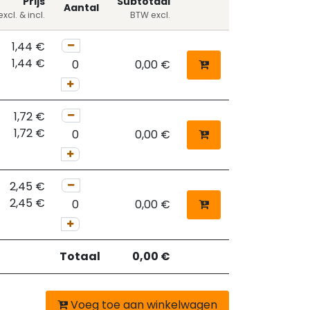
Prijs
Subtotaal
Aantal
xcl. & incl.
BTW excl.
1,44
€
1,44
€
0,00
€
1,72
€
1,72
€
0,00
€
2,45
€
2,45
€
0,00
€
Totaal
0,00
€
Voeg toe aan winkelwagen