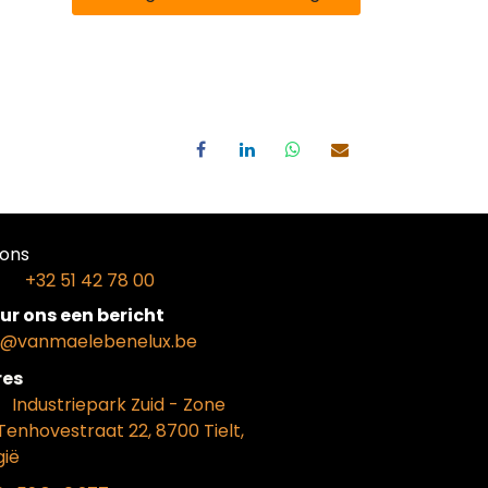
ons​
+32 51 42 78 00
ur ons een bericht
o@vanmaelebenelux.be
​es
​Industriepark Zui
d - Zone
Tenhovestraat 22, 8700 Tielt,
gië