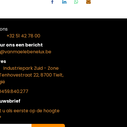
ons​
+32 51 42 78 00
ur ons een bericht
o@vanmaelebenelux.be
​es
​Industriepark Zui
d - Zone
Tenhovestraat 22, 8700 Tielt,
gië
0459.840.277
uwsbrief
t u als eerste op de hoogte
?