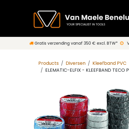
Overslaan naar inhoud
Gratis verzending vanaf 350 € excl. BTW*
V
Products
Diversen
Kleefband PVC
ELEMATIC-ELFIX - KLEEFBAND TECO