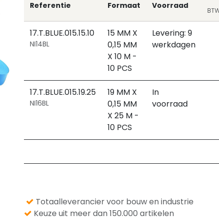
Referentie
Formaat
Voorraad
BTW 
17.T.BLUE.015.15.10
15 MM X
Levering: 9
NI14BL
0,15 MM
werkdagen
X 10 M -
10 PCS
17.T.BLUE.015.19.25
19 MM X
In
NI16BL
0,15 MM
voorraad
X 25 M -
10 PCS
Totaalleverancier voor bouw en industrie
Keuze uit meer dan 150.000 artikelen