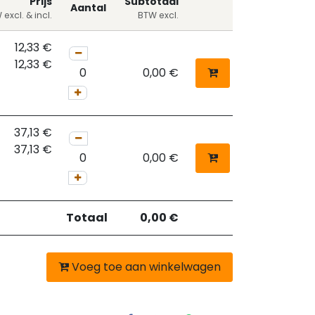
Prijs
Subtotaal
Aantal
excl. & incl.
BTW excl.
12,33
€
12,33
€
0,00
€
37,13
€
37,13
€
0,00
€
Totaal
0,00
€
Voeg toe aan winkelwagen