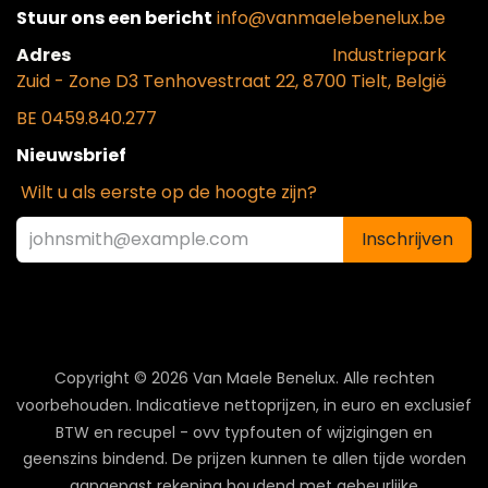
Stuur ons een bericht
info@vanmaelebenelux.be
Adr​es
​Industriepark
Zui
d - Zone D3 Tenhovestraat 22, 8700 Tielt, België
BE 0459.840.277
Nieuwsbrief
Wilt u als eerste op de hoogte zijn?
Inschrijven
Copyright © 2026 Van Maele Benelux.
Alle rechten
voorbehouden. Indicatieve nettoprijzen, in euro en exclusief
BTW en recupel - ovv typfouten of wijzigingen en
geenszins bindend. De prijzen kunnen te allen tijde worden
aangepast rekening houdend met gebeurlijke