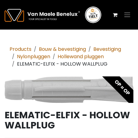
Overslaan naar inhoud
Products
Bouw & bevestiging
Bevestiging
Nylonpluggen
Hollewand pluggen
ELEMATIC-ELFIX - HOLLOW WALLPLUG
OP = OP
ELEMATIC-ELFIX - HOLLOW
WALLPLUG