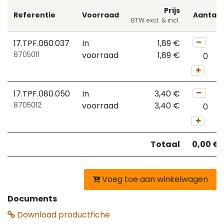
Prijs
Referentie
Voorraad
Aantal
BTW excl. & incl.
17.TPF.060.037
In
1,89
€
8705011
voorraad
1,89
€
17.TPF.080.050
In
3,40
€
8705012
voorraad
3,40
€
Totaal
0,00
€
Voeg toe aan winkelwagen
Documents
Download productfiche