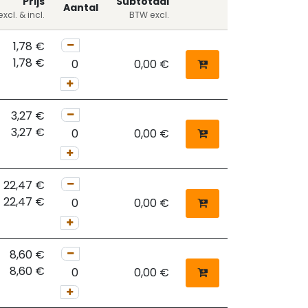
Prijs
Subtotaal
Aantal
xcl. & incl.
BTW excl.
1,78
€
1,78
€
0,00
€
3,27
€
3,27
€
0,00
€
22,47
€
22,47
€
0,00
€
8,60
€
8,60
€
0,00
€