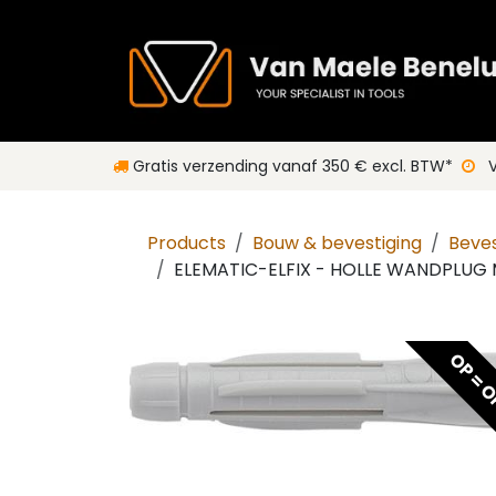
Overslaan naar inhoud
Gratis verzending vanaf 350 € excl. BTW*
V
Products
Bouw & bevestiging
Beves
ELEMATIC-ELFIX - HOLLE WANDPLUG
OP = 