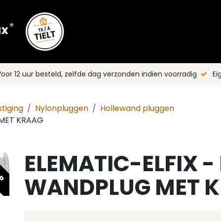
Shop
Merken
Blog
Nieuws
C
oor 12 uur besteld, zelfde dag verzonden indien voorradig
Ei
tiging
Nylonpluggen
Hollewand pluggen
 MET KRAAG
ELEMATIC-ELFIX -
OP
WANDPLUG MET 