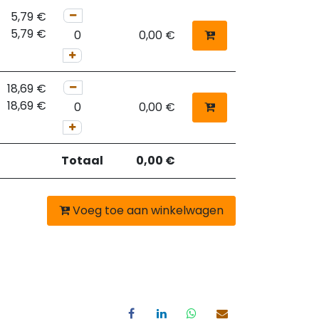
5,79
€
5,79
€
0,00
€
18,69
€
18,69
€
0,00
€
Totaal
0,00
€
Voeg toe aan winkelwagen