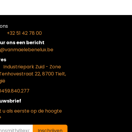
ons​
+32 51 42 78 00
ur ons een bericht
o@vanmaelebenelux.be
​es
​Industriepark Zui
d - Zone
Tenhovestraat 22, 8700 Tielt,
gië
0459.840.277
uwsbrief
t u als eerste op de hoogte
?
Inschrijven