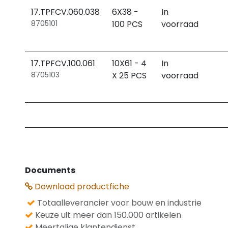
17.TPFCV.060.038
6X38 -
In
8705101
100 PCS
voorraad
17.TPFCV.100.061
10X61 - 4
In
8705103
X 25 PCS
voorraad
Documents
Download productfiche
Totaalleverancier voor bouw en industrie
Keuze uit meer dan 150.000 artikelen
Meertalige klantendienst