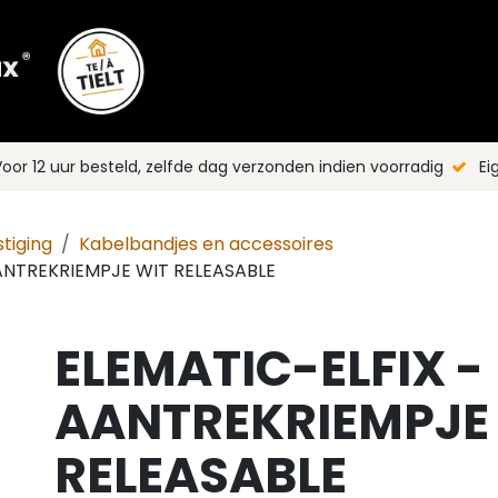
Shop
Merken
Blog
Nieuws
C
oor 12 uur besteld, zelfde dag verzonden indien voorradig
Ei
tiging
Kabelbandjes en accessoires
ANTREKRIEMPJE WIT RELEASABLE
ELEMATIC-ELFIX -
AANTREKRIEMPJE
RELEASABLE