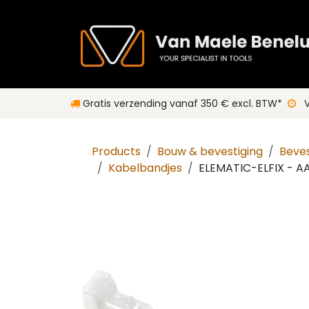
Overslaan naar inhoud
Gratis verzending vanaf 350 € excl. BTW*
V
Products
Bouw & bevestiging
Beves
Kabelbandjes
ELEMATIC-ELFIX - A