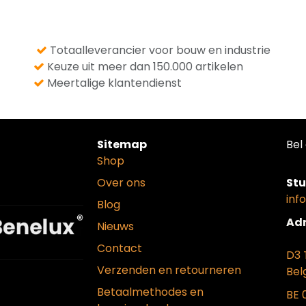
Totaalleverancier voor bouw en industrie
Keuze uit meer dan 150.000 artikelen
Meertalige klantendienst
Sitemap
Bel 
Shop
Over ons
Stu
inf
Blog
Adr
Nieuws
Contact
D3 
Verzenden en retourneren
Bel
Betaalmethodes en
BE 