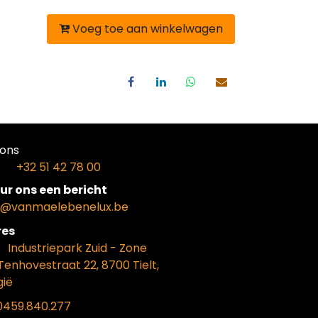
Voeg toe aan winkelwagen
ons​
+32 51 42 78 00
ur ons een bericht
o@vanmaelebenelux.be
​es
​Industriepark Zui
d - Zone
Tenhovestraat 22, 8700 Tielt,
gië
0459.840.277