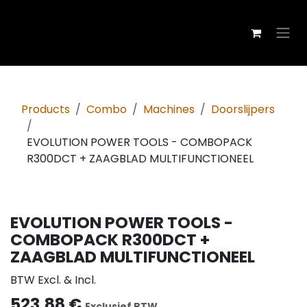
Overslaan naar inhoud
Products
Combo
Machines
Doorslijpers
EVOLUTION POWER TOOLS - COMBOPACK
R300DCT + ZAAGBLAD MULTIFUNCTIONEEL
BUNDLE & SAVE
EVOLUTION POWER TOOLS -
COMBOPACK R300DCT +
ZAAGBLAD MULTIFUNCTIONEEL
BTW Excl. & Incl.
523,88
€
Exclusief BTW