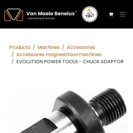
Overslaan naar inhoud
Products
Machines
Accessoires
Accessoires magneetboormachines
EVOLUTION POWER TOOLS - CHUCK ADAPTOR