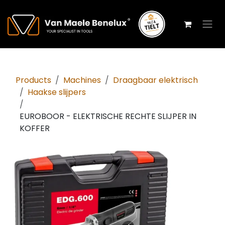
Overslaan naar inhoud
Products
Machines
Draagbaar elektrisch
Haakse slijpers
EUROBOOR - ELEKTRISCHE RECHTE SLIJPER IN
KOFFER