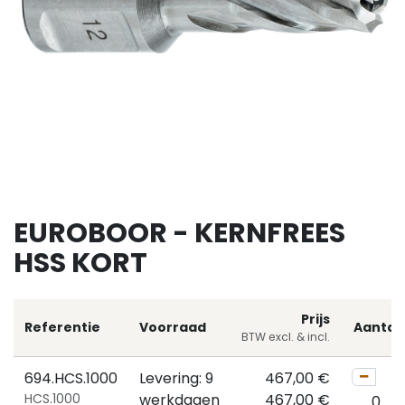
EUROBOOR - KERNFREES
HSS KORT
Prijs
Referentie
Voorraad
Aantal
BTW excl. & incl.
694.HCS.1000
Levering: 9
467,00
€
HCS.1000
werkdagen
467,00
€