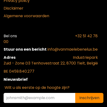
Privacy policy
Disclaimer
Algemene voorwaarden
Bel ons​
+32 51 42 78
00
Stuur ons een bericht
info@vanmaelebenelux.be
Adr​es
​Industriepark
Zui
d - Zone D3 Tenhovestraat 22, 8700 Tielt, België
BE 0459.840.277
Nieuwsbrief
Wilt u als eerste op de hoogte zijn?
Inschrijven