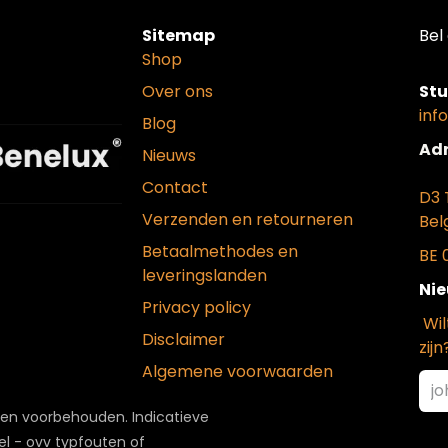
Sitemap
Bel 
Shop
Over ons
Stu
inf
Blog
Adr
Nieuws
Contact
D3 
Verzenden en retourneren
Bel
Betaalmethodes en
BE 
leveringslanden
Nie
Privacy policy
Wil
Disclaimer
zijn
Algemene voorwaarden
ten voorbehouden. Indicatieve
el - ovv typfouten of