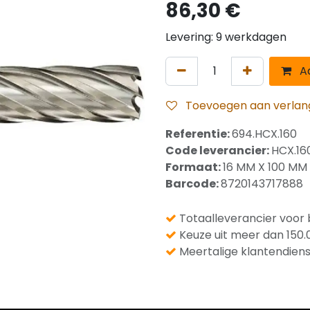
86,30
€
Levering: 9 werkdagen
Aa
Toevoegen aan verlangl
Referentie:
694.HCX.160
Code leverancier:
HCX.16
Formaat:
16 MM X 100 MM
Barcode:
8720143717888
Totaalleverancier voor 
Keuze uit meer dan 150.
Meertalige klantendiens