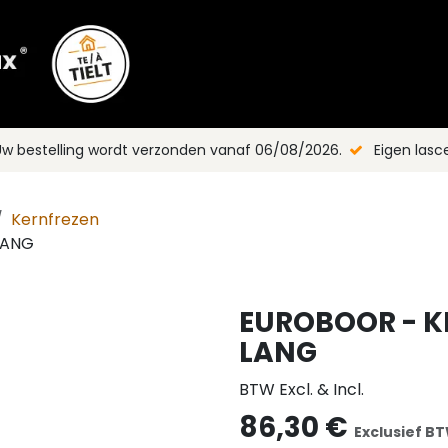
Shop
Merken
Blog
Nieuws
C
Uw bestelling wordt verzonden vanaf 06/08/2026.
Eigen las
Kernfrezen
LANG
EUROBOOR - K
LANG
BTW Excl. & Incl.
86,30
€
Exclusief B