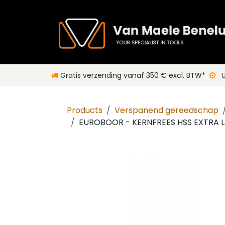
Overslaan naar inhoud
Gratis verzending vanaf 350 € excl. BTW*
Products
Verspanend gereedschap
EUROBOOR - KERNFREES HSS EXTRA 