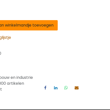
n winkelmandje toevoegen
ijstje
0
bouw en industrie
000 artikelen
t