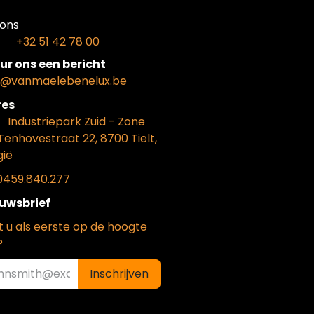
ons​
+32 51 42 78 00
ur ons een bericht
o@vanmaelebenelux.be
​es
​Industriepark Zui
d - Zone
Tenhovestraat 22, 8700 Tielt,
gië
0459.840.277
uwsbrief
t u als eerste op de hoogte
?
Inschrijven