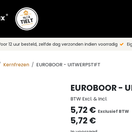
Shop
Merken
Blog
Nieuws
C
oor 12 uur besteld, zelfde dag verzonden indien voorradig
Ei
Kernfrezen
EUROBOOR - UITWERPSTIFT
EUROBOOR - U
BTW Excl. & Incl.
5,72
€
Exclusief BTW
5,72
€
In voorraad