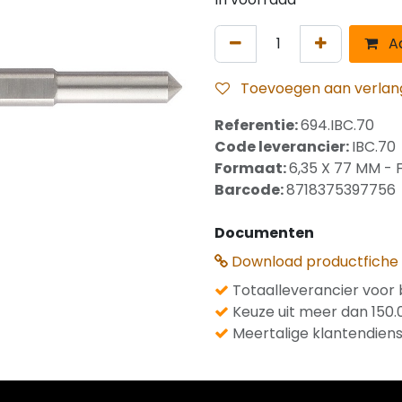
Aa
Toevoegen aan verlangl
Referentie:
694.IBC.70
Code leverancier:
IBC.70
Formaat:
6,35 X 77 MM -
Barcode:
8718375397756
Documenten
Download productfiche
Totaalleverancier voor 
Keuze uit meer dan 150.
Meertalige klantendiens