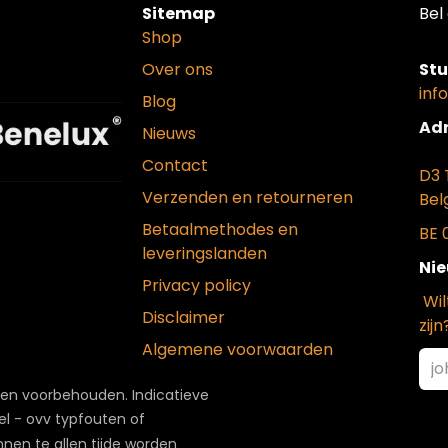
Sitemap
Bel 
Shop
Over ons
Stu
inf
Blog
Adr
Nieuws
Contact
D3 
Verzenden en retourneren
Bel
Betaalmethodes en
BE 
leveringslanden
Nie
Privacy policy
Wil
Disclaimer
zijn
Algemene voorwaarden
ten voorbehouden. Indicatieve
el - ovv typfouten of
nnen te allen tijde worden