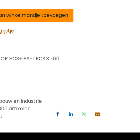
n winkelmandje toevoegen
ijstje
 FOR HCS+IBS+TRCS.S <60
bouw en industrie
000 artikelen
t