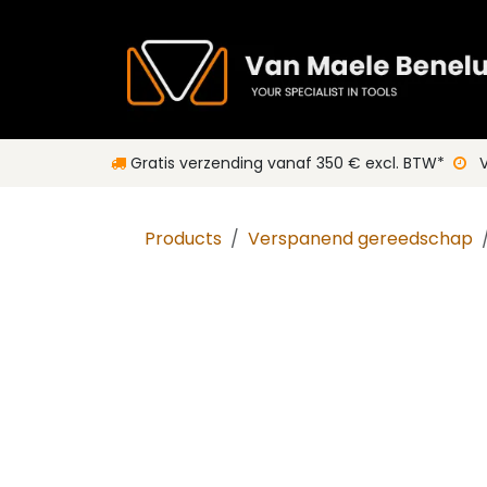
Overslaan naar inhoud
Gratis verzending vanaf 350 € excl. BTW*
V
Products
Verspanend gereedschap