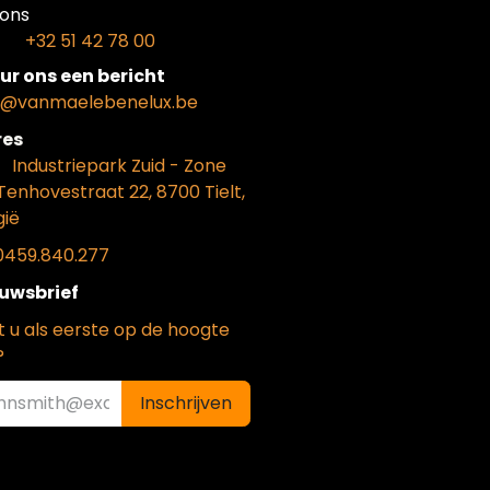
ons​
+32 51 42 78 00
ur ons een bericht
o@vanmaelebenelux.be
​es
​Industriepark Zui
d - Zone
Tenhovestraat 22, 8700 Tielt,
gië
0459.840.277
uwsbrief
t u als eerste op de hoogte
?
Inschrijven