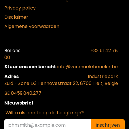
Privacy policy
Disclaimer
Algemene voorwaarden
Bel ons​
+32 51 42 78
00
Stuur ons een bericht
info@vanmaelebenelux.be
Adr​es
​Industriepark
Zui
d - Zone D3 Tenhovestraat 22, 8700 Tielt, België
BE 0459.840.277
Nieuwsbrief
Wilt u als eerste op de hoogte zijn?
Inschrijven