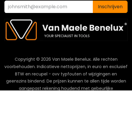
Inschrijven
Copyright © 2026 Van Maele Benelux.
Alle rechten
voorbehouden. Indicatieve nettoprijzen, in euro en exclusief
BTW en recupel - ovv typfouten of wijzigingen en
geenszins bindend. De prijzen kunnen te allen tijde worden
aangepast rekening houdend met gebeurlijke
prijsstijgingen. Zolang de voorraad strekt. Franco levering
vanaf 350 euro netto, behalve voor palletlevering buiten
BeNeLux.
Privacy policy
-
Cookie policy
-
Disclaimer