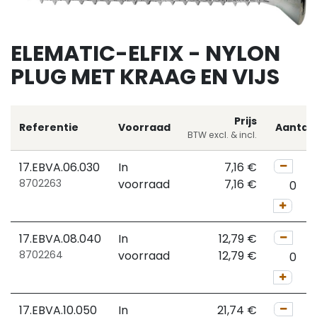
ELEMATIC-ELFIX - NYLON
PLUG MET KRAAG EN VIJS
Prijs
Referentie
Voorraad
Aantal
BTW excl. & incl.
17.EBVA.06.030
In
7,16
€
8702263
voorraad
7,16
€
17.EBVA.08.040
In
12,79
€
8702264
voorraad
12,79
€
17.EBVA.10.050
In
21,74
€