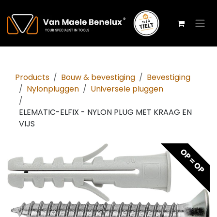
Overslaan naar inhoud
Products
Bouw & bevestiging
Bevestiging
Nylonpluggen
Universele pluggen
ELEMATIC-ELFIX - NYLON PLUG MET KRAAG EN
VIJS
OP = OP