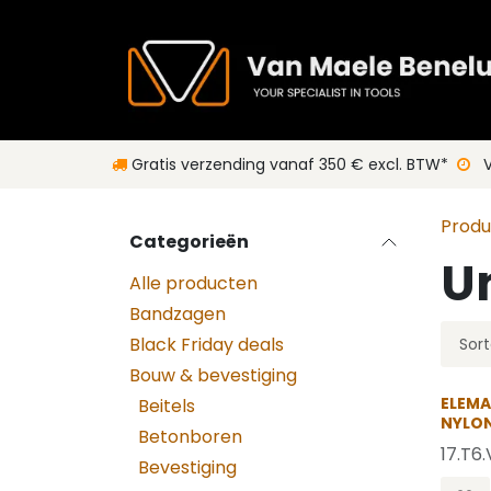
Overslaan naar inhoud
Gratis verzending vanaf 350 € excl. BTW*
V
Prod
Categorieën
U
Alle producten
Bandzagen
Black Friday deals
Sort
Bouw & bevestiging
ELEMA
Beitels
NYLON
Betonboren
17.T6
Bevestiging