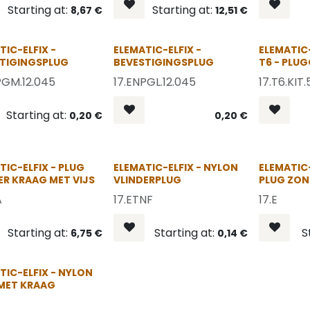
Starting at:
Starting at:
8,67
€
12,51
€
OP = OP
OP = OP
TIC-ELFIX -
ELEMATIC-ELFIX -
ELEMATIC
TIGINGSPLUG
BEVESTIGINGSPLUG
T6 - PLUG
PGM.12.045
17.ENPGL.12.045
17.T6.KIT
Starting at:
0,20
€
0,20
€
OP = OP
OP = OP
TIC-ELFIX - PLUG
ELEMATIC-ELFIX - NYLON
ELEMATIC
R KRAAG MET VIJS
VLINDERPLUG
PLUG ZON
A
17.ETNF
17.E
Starting at:
Starting at:
S
6,75
€
0,14
€
OP = OP
TIC-ELFIX - NYLON
MET KRAAG