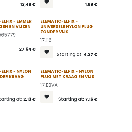
13,49
€
1,89
€
OP = OP
-ELFIX - EMMER
ELEMATIC-ELFIX -
GEN EN VIJZEN
UNIVERSELE NYLON PLUG
ZONDER VIJS
.565779
17.T6
27,64
€
Starting at:
4,37
€
OP = OP
OP = OP
-ELFIX - NYLON
ELEMATIC-ELFIX - NYLON
DER KRAAG
PLUG MET KRAAG EN VIJS
17.EBVA
tarting at:
Starting at:
2,13
€
7,16
€