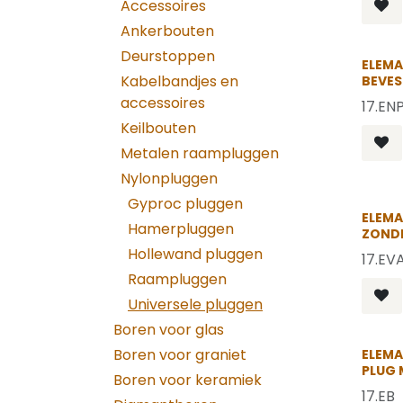
Accessoires
Ankerbouten
Deurstoppen
ELEMA
Kabelbandjes en
BEVES
accessoires
17.EN
Keilbouten
Metalen raampluggen
Nylonpluggen
Gyproc pluggen
ELEMA
Hamerpluggen
ZONDE
Hollewand pluggen
17.EV
Raampluggen
Universele pluggen
Boren voor glas
Boren voor graniet
ELEMA
PLUG 
Boren voor keramiek
17.EB