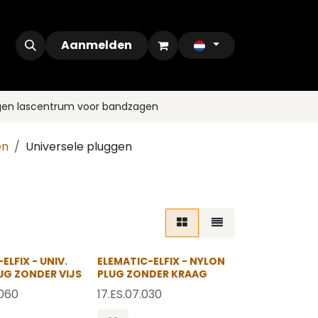
ontact
Outlet
Aanmelden
gen lascentrum voor bandzagen
en
Universele pluggen
OP = OP
OP = OP
ELFIX - UNIV.
ELEMATIC-ELFIX - NYLON
UG ZONDER VIJS
PLUG ZONDER KRAAG
.060
17.ES.07.030