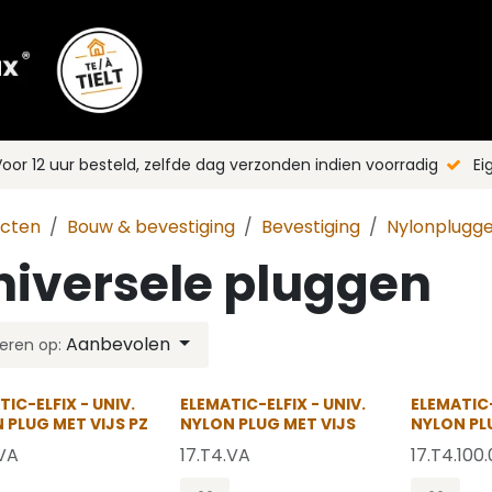
Shop
Merken
Blog
Nieuws
C
oor 12 uur besteld, zelfde dag verzonden indien voorradig
Ei
ucten
Bouw & bevestiging
Bevestiging
Nylonplugg
niversele pluggen
Aanbevolen
eren op:
OP = OP
OP = OP
TIC-ELFIX - UNIV.
ELEMATIC-ELFIX - UNIV.
ELEMATIC-
 PLUG MET VIJS PZ
NYLON PLUG MET VIJS
NYLON PL
.VA
17.T4.VA
17.T4.100