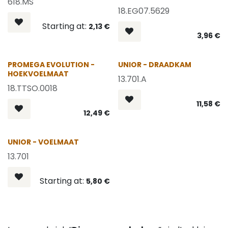
618.MS
18.EG07.5629
Starting at:
2,13
€
3,96
€
PROMEGA EVOLUTION -
UNIOR - DRAADKAM
HOEKVOELMAAT
13.701.A
18.TTSO.0018
11,58
€
12,49
€
OP = OP
UNIOR - VOELMAAT
13.701
Starting at:
5,80
€