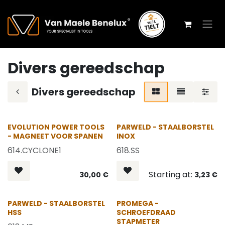
Overslaan naar inhoud
Divers gereedschap
Divers gereedschap
OP = OP
EVOLUTION POWER TOOLS
PARWELD - STAALBORSTEL
- MAGNEET VOOR SPANEN
INOX
614.CYCLONE1
618.SS
Starting at:
30,00
€
3,23
€
PARWELD - STAALBORSTEL
PROMEGA -
HSS
SCHROEFDRAAD
STAPMETER