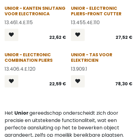
OP = OP
UNIOR - KANTEN SNIJTANG
UNIOR - ELECTRONIC
VOOR ELECTRONICA
PLIERS-FRONT CUTTER
13.461.4.E.115
13.455.4E.110
22,62
€
27,52
€
OP = OP
UNIOR - ELECTRONIC
UNIOR - TAS VOOR
COMBINATION PLIERS
ELEKTRICIEN
13.406.4.E.120
13.909.1
22,59
€
78,30
€
Het
Unior
gereedschap onderscheidt zich door
precisie en uitstekende functionaliteit, wat een
perfecte aansluiting op het te bewerken object
garandeert, zelfs op moeilijk bereikbare plaatsen.