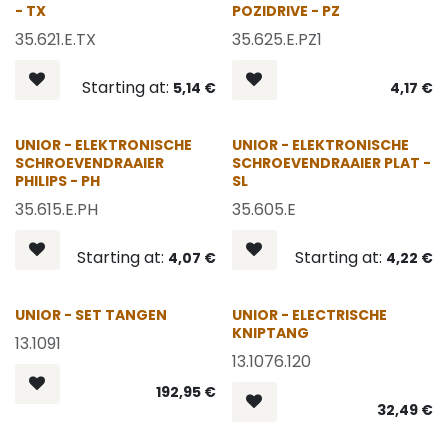
- TX
POZIDRIVE - PZ
35.621.E.TX
35.625.E.PZ1
Starting at:
5,14
€
4,17
€
UNIOR - ELEKTRONISCHE
UNIOR - ELEKTRONISCHE
SCHROEVENDRAAIER
SCHROEVENDRAAIER PLAT -
PHILIPS - PH
SL
35.615.E.PH
35.605.E
Starting at:
Starting at:
4,07
€
4,22
€
OP = OP
OP = OP
UNIOR - SET TANGEN
UNIOR - ELECTRISCHE
KNIPTANG
13.1091
13.1076.120
192,95
€
32,49
€