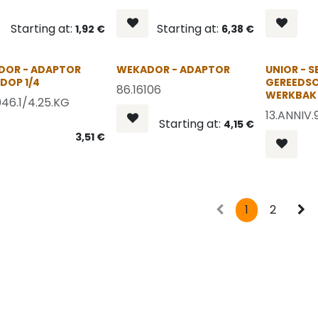
Starting at:
Starting at:
1,92
€
6,38
€
OP = OP
OP = OP
DOR - ADAPTOR
WEKADOR - ADAPTOR
UNIOR - S
DOP 1/4
GEREEDSC
86.16106
WERKBAK
046.1/4.25.KG
13.ANNIV.
Starting at:
4,15
€
3,51
€
1
2