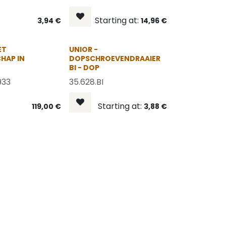
Starting at:
3,94
€
14,96
€
OP = OP
OP = OP
ET
UNIOR -
HAP IN
DOPSCHROEVENDRAAIER
BI - DOP
933
35.628.BI
Starting at:
119,00
€
3,88
€