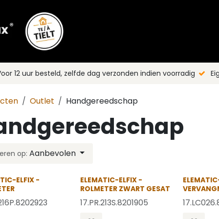
Shop
Merken
Blog
Nieuws
C
oor 12 uur besteld, zelfde dag verzonden indien voorradig
Ei
ucten
Outlet
Handgereedschap
andgereedschap
Aanbevolen
eren op:
OP = OP
OP = OP
TIC-ELFIX -
ELEMATIC-ELFIX -
ELEMATIC-
ETER
ROLMETER ZWART GESAT
VERVANG
.216P.8202923
17.PR.213S.8201905
17.LC026.