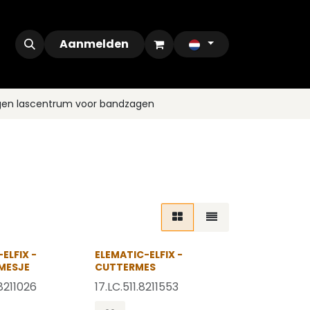
ontact
Outlet
Aanmelden
gen lascentrum voor bandzagen
OP = OP
OP = OP
ELFIX -
ELEMATIC-ELFIX -
MESJE
CUTTERMES
8211026
17.LC.511.8211553