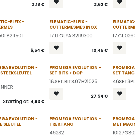
2,18
€
2,62
€
OP = OP
OP = OP
TIC-ELFIX -
ELEMATIC-ELFIX -
ELEMATIC-
ERMES
CUTTERMESMES INOX
CUTTERM
501.8211501
17.L1.OLFA.82119300
17.CL.026
6,54
€
10,45
€
GA EVOLUTION -
PROMEGA EVOLUTION -
PROMEGA 
 STEEKSLEUTEL
SET BITS + DOP
SET TAN
18.SET.BITS.07H21025
46SET3PL
ANNER
27,54
€
Starting at:
4,83
€
OP = OP
OP = OP
GA EVOLUTION -
PROMEGA EVOLUTION -
PROMEGA 
E SLEUTEL
TREKTANG
MET MAG
46232
10127G80