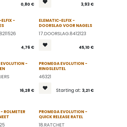
0,80
€
3,93
€
OP = OP
OP = OP
ELFIX -
ELEMATIC-ELFIX -
ES
DOORSLAG VOOR NAGELS
.8211526
17.DOORSLAG.8412123
4,76
€
45,10
€
OP = OP
OP = OP
EVOLUTION -
PROMEGA EVOLUTION -
GEN
RINGSLEUTEL
IERS
46321
Starting at:
16,28
€
3,21
€
OP = OP
OP = OP
- ROLMETER
PROMEGA EVOLUTION -
NEET
QUICK RELEASE RATEL
25
18.RATCHET