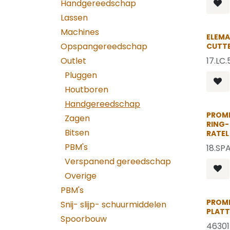
Handgereedschap
Lassen
Machines
ELEMA
Opspangereedschap
CUTT
Outlet
17.LC.
Pluggen
Houtboren
Handgereedschap
PROME
Zagen
RING-
Bitsen
RATEL
PBM's
18.SP
Verspanend gereedschap
Overige
PBM's
PROME
Snij- slijp- schuurmiddelen
PLATT
Spoorbouw
46301