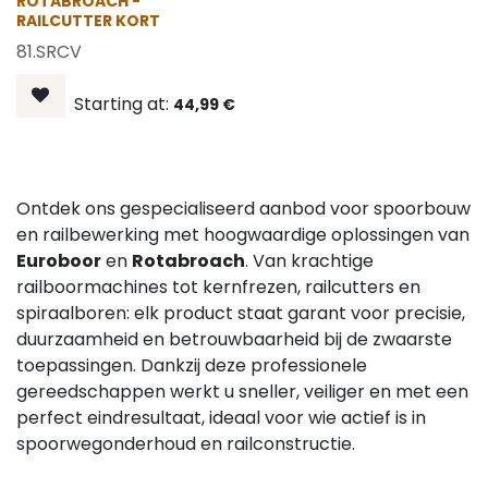
ROTABROACH -
RAILCUTTER KORT
81.SRCV
Starting at:
44,99
€
Ontdek ons gespecialiseerd aanbod voor spoorbouw
en railbewerking met hoogwaardige oplossingen van
Euroboor
en
Rotabroach
. Van krachtige
railboormachines tot kernfrezen, railcutters en
spiraalboren: elk product staat garant voor precisie,
duurzaamheid en betrouwbaarheid bij de zwaarste
toepassingen. Dankzij deze professionele
gereedschappen werkt u sneller, veiliger en met een
perfect eindresultaat, ideaal voor wie actief is in
spoorwegonderhoud en railconstructie.