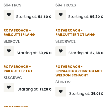
694.TRCS
694.TRCS.S
Starting at:
Starting at:
64,50
€
59,30
€
ROTABROACH -
ROTABROACH -
RAILCUTTER LANG
RAILCUTTER TCT LANG
81.SRCVL
81.SCRWCL
Starting at:
Starting at:
63,26
€
82,68
€
ROTABROACH -
ROTABROACH -
RAILCUTTER TCT
SPIRAALBOOR HSS-CO MET
WELDON SCHACHT
81.SCRWC
81.RRTW
Starting at:
71,26
€
Starting at:
39,01
€