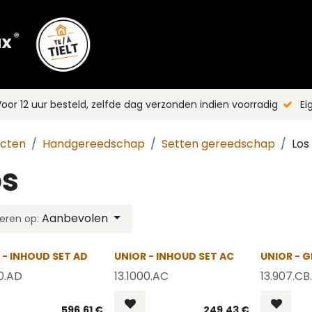
Shop
Merken
Blog
Nieuws
C
oor 12 uur besteld, zelfde dag verzonden indien voorradig
Ei
ucten
Handgereedschap
Setten gereedschap
Los
os
Aanbevolen
eren op:
 - INHOUD SET AD
UNIOR - INHOUD SET AC
UNIOR - 
00.AD
13.1000.AC
13.907.CB.
596,61
€
249,43
€