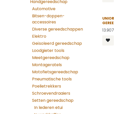
Handgereedschap
Automotive
Bitsen-doppen-
UNIOR
accessoires
GERE
Diverse gereedschappen
13.907
Elektro
Geïsoleerd gereedschap
Loodgieter tools
Meetgereedschap
Montageratels
Motofietsgereedschap
Pneumatische tools
Poelietrekkers
Schroevendraaiers
Setten gereedschap
In lederen etui