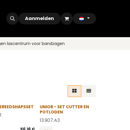
ontact
Outlet
Aanmelden
gen lascentrum voor bandzagen
GEREEDSHAPSSET
UNIOR - SET CUTTER EN
POTLODEN
1
13.907.A3
56,16
€