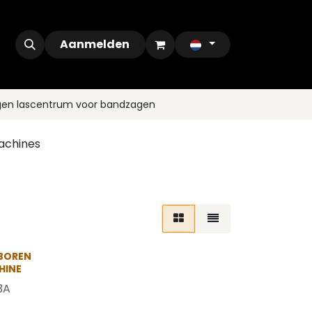
ontact
Outlet
Aanmelden
gen lascentrum voor bandzagen
achines
 BOREN
HINE
3A