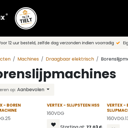
Shop
Merken
Blog
Nieuws
C
oor 12 uur besteld, zelfde dag verzonden indien voorradig
Ei
ucten
Machines
Draagbaar elektrisch
Borenslijpm
orenslijpmachines
Aanbevolen
eren op:
X - BOREN
VERTEX - SLIJPSTEEN HSS
VERTEX -
MACHINE
SLIJPMAC
160VDG
DG.25
160VDG.1
Starting at:
77,03
€