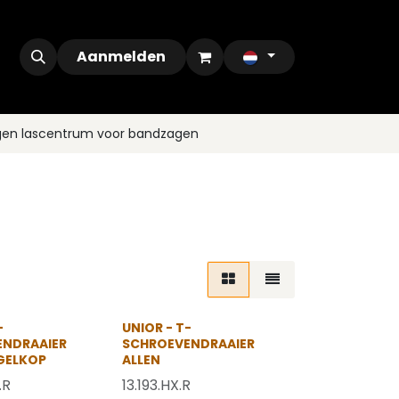
ontact
Outlet
Aanmelden
gen lascentrum voor bandzagen
-
UNIOR - T-
ENDRAAIER
SCHROEVENDRAAIER
GELKOP
ALLEN
.R
13.193.HX.R