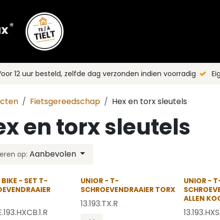
Shop
Merken
Blog
Nieuws
C
oor 12 uur besteld, zelfde dag verzonden indien voorradig
Ei
ucten
Fietsgereedschap
Hex en torx sleutels
x en torx sleutels
Aanbevolen
eren op:
BIKE - SET T-
UNIOR - T-
UNIOR - T
OEVENDRAAIER
SCHROEVENDRAAIER TORX
SCHROEV
ALLEN KO
13.193.TX.R
E.193.HXCB.1.R
13.193.HXS