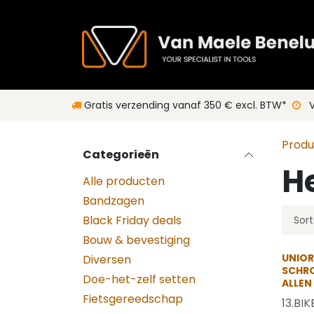
Overslaan naar inhoud
Gratis verzending vanaf 350 € excl. BTW*
V
Prod
Categorieën
He
Alle producten
Bandzagen
Black Friday deals
Sort
Bouw & bevestiging
UNIOR 
Diversen
SCHR
Doe-het-zelf setten
ALLEN
Fietsgereedschap
13.BIK