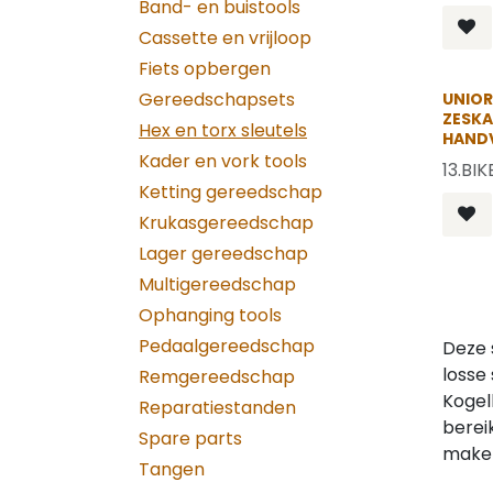
Band- en buistools
Cassette en vrijloop
Fiets opbergen
Gereedschapsets
UNIOR 
ZESKA
Hex en torx sleutels
HAND
Kader en vork tools
13.BIK
Ketting gereedschap
Krukasgereedschap
Lager gereedschap
Multigereedschap
Ophanging tools
Pedaalgereedschap
Deze 
losse
Remgereedschap
Kogel
Reparatiestanden
berei
Spare parts
maken
Tangen