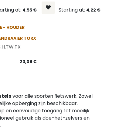
arting at:
Starting at:
4,55
€
4,22
€
NIEUW
E - HOUDER
NDRAAIER TORX
93.H.TW.TX
23,09
€
utels
voor alle soorten fietswerk. Zowel
lijke opberging zijn beschikbaar.
p en eenvoudige toegang tot moeilijk
sioneel gebruik als doe-het-zelvers en
.