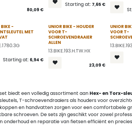
Starting at:
7,65
€
St
80,09
€
OP = OP
NIEUW
BIKE -
UNIOR BIKE - HOUDER
UNIOR BIK
NTSLEUTEL MET
VOOR T-
VOOR T-
VAT
SCHROEVENDRAAIER
SCHROEVE
ALLEN
E.1780.3G
13.BIKE.1
13.BIKE.193.H.TW.HX
Starting at:
6,94
€
23,09
€
set biedt een volledig assortiment aan
Hex- en Torx-sle
 sleutels, T-schroevendraaiers als houders voor overzichte
koppen en handvatten zorgen voor een comfortabele gri
kbare schroeven. De sets zijn geschikt voor zowel profes
 onderhoud en reparatie van fietsen efficiënt en precies