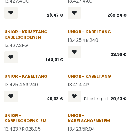
13.427.4CG
13.427.4AG
28,47
€
260,24
€
UNIOR - KRIMPTANG
UNIOR - KABELTANG
KABELSCHOENEN
13.425.4B.240
13.427.2FG
23,95
€
144,01
€
OP = OP
UNIOR - KABELTANG
UNIOR - KABELTANG
13.425.4AB.240
13.424.4P
Starting at:
26,58
€
29,23
€
OP = OP
OP = OP
UNIOR -
UNIOR -
KABELSCHOENKLEM
KABELSCHOENKLEM
13.423.7R.028.05
13.423.5R.04