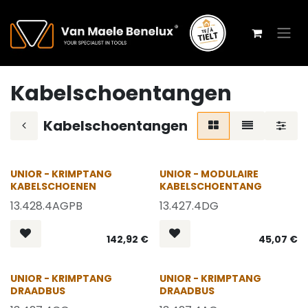
Overslaan naar inhoud
Kabelschoentangen
Kabelschoentangen
UNIOR - KRIMPTANG
UNIOR - MODULAIRE
KABELSCHOENEN
KABELSCHOENTANG
13.428.4AGPB
13.427.4DG
142,92
€
45,07
€
UNIOR - KRIMPTANG
UNIOR - KRIMPTANG
DRAADBUS
DRAADBUS