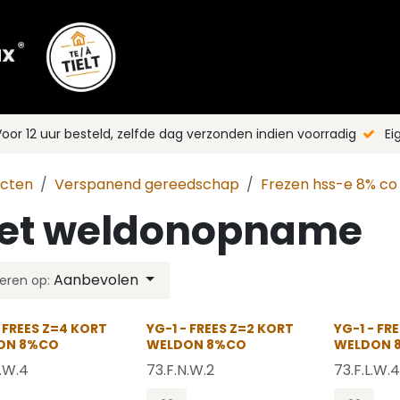
Shop
Merken
Blog
Nieuws
C
oor 12 uur besteld, zelfde dag verzonden indien voorradig
Ei
ucten
Verspanend gereedschap
Frezen hss-e 8% co
et weldonopname
Aanbevolen
eren op:
- FREES Z=4 KORT
YG-1 - FREES Z=2 KORT
YG-1 - FR
ON 8%CO
WELDON 8%CO
WELDON 
N.W.4
73.F.N.W.2
73.F.L.W.