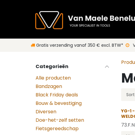
Overslaan naar inhoud
Gratis verzending vanaf 350 € excl. BTW*
V
Prod
Categorieën
M
Alle producten
Bandzagen
Black Friday deals
Sort
Bouw & bevestiging
YG-1 
Diversen
WELD
Doe-het-zelf setten
73.F.
Fietsgereedschap