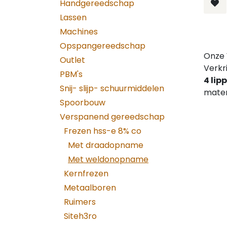
Handgereedschap
Lassen
Machines
Opspangereedschap
Onze
Outlet
Verkr
PBM's
4 lip
Snij- slijp- schuurmiddelen
mater
Spoorbouw
Verspanend gereedschap
Frezen hss-e 8% co
Met draadopname
Met weldonopname
Kernfrezen
Metaalboren
Ruimers
Siteh3ro