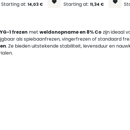
Starting at:
Starting at:
St
14,03
€
11,34
€
YG-1 frezen
met
weldonopname en 8% Co
zijn ideaal 
ijgbaar als spiebaanfrezen, vingerfrezen of standaard fre
pen
. Ze bieden uitstekende stabiliteit, levensduur en nauw
ialen.