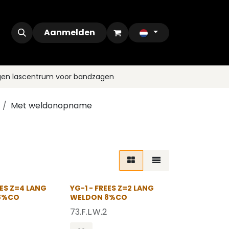
ontact
Outlet
Aanmelden
gen lascentrum voor bandzagen
Met weldonopname
EES Z=4 LANG
YG-1 - FREES Z=2 LANG
8%CO
WELDON 8%CO
4
73.F.L.W.2