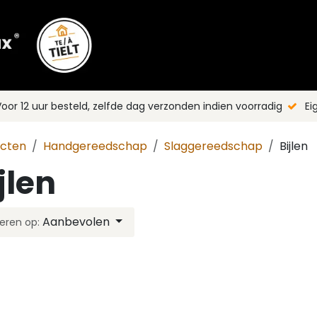
Shop
Merken
Blog
Nieuws
C
oor 12 uur besteld, zelfde dag verzonden indien voorradig
Ei
ucten
Handgereedschap
Slaggereedschap
Bijlen
jlen
Aanbevolen
eren op: