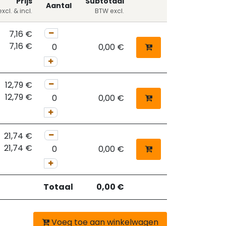
Prijs
Subtotaal
Aantal
xcl. & incl.
BTW excl.
7,16
€
7,16
€
0,00
€
12,79
€
12,79
€
0,00
€
21,74
€
21,74
€
0,00
€
Totaal
0,00
€
Voeg toe aan winkelwagen