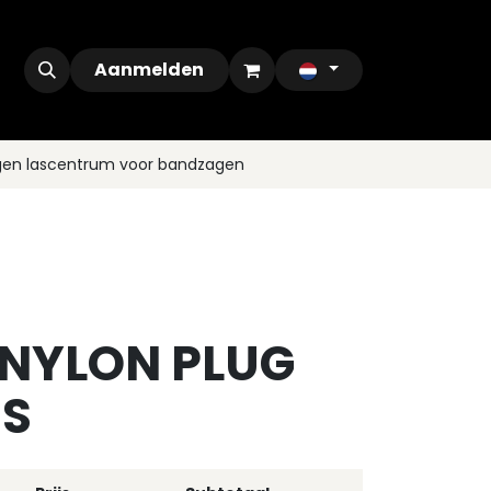
ontact
Outlet
Aanmelden
gen lascentrum voor bandzagen
 NYLON PLUG
JS