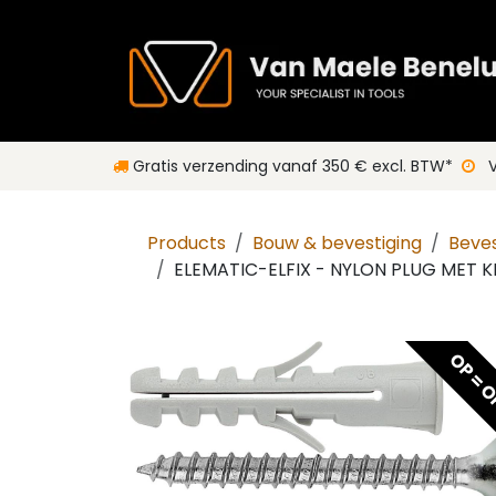
Overslaan naar inhoud
Gratis verzending vanaf 350 € excl. BTW*
V
Products
Bouw & bevestiging
Beves
ELEMATIC-ELFIX - NYLON PLUG MET K
OP = 