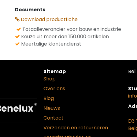
Documents
Download productfiche
Totaalleverancier voor bouw en industrie
Keuze uit meer dan 150.000 artikelen
Meertalige klantendienst
Sitemap
Bel 
Shop
Over ons
Stu
inf
Blog
Adr
Nieuws
Contact
D3 
Verzenden en retourneren
Bel