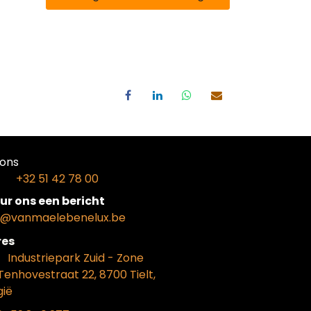
ons​
+32 51 42 78 00
ur ons een bericht
o@vanmaelebenelux.be
​es
​Industriepark Zui
d - Zone
Tenhovestraat 22, 8700 Tielt,
gië