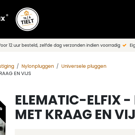
Shop
Merken
Blog
Nieuws
C
oor 12 uur besteld, zelfde dag verzonden indien voorradig
Ei
tiging
Nylonpluggen
Universele pluggen
RAAG EN VIJS
ELEMATIC-ELFIX -
OP
MET KRAAG EN VI